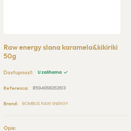
Raw energy slana karamela&kikiriki
50g
Dostupnost:
U zalihama
8594068262613
Referenca:
BOMBUS RAW ENERGY
Brend:
Opis: