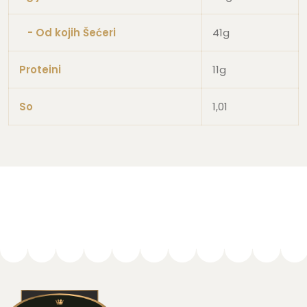
- Od kojih Šećeri
41g
Proteini
11g
So
1,01