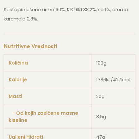
Sastojci: sušene urme 60%, KIKIRIKI 38,2%, so 1%, aroma
karamele 0,8%.
Nutritivne Vrednosti
Količina
100g
Kalorije
1786kJ/427kcal
Masti
20g
- Od kojih zasićene masne
3,5g
kiseline
Ugljeni Hidrati
47g