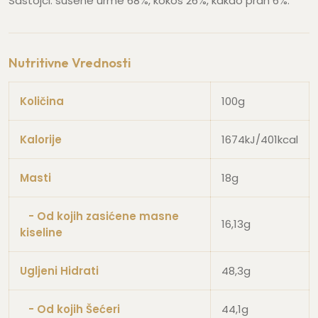
Sastojci: sušene urme 68%, kokos 26%, kakao prah 6%.
Nutritivne Vrednosti
Količina
100g
Kalorije
1674kJ/401kcal
Masti
18g
- Od kojih zasićene masne
16,13g
kiseline
Ugljeni Hidrati
48,3g
- Od kojih Šećeri
44,1g