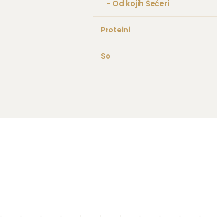
- Od kojih Šećeri
Proteini
So