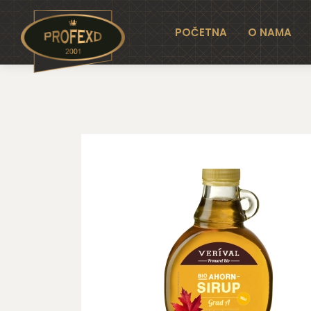
Generalni uvoznik i distributer
POČETNA
O NAMA
Početna
Organski javorov sirup 250ml (gluten