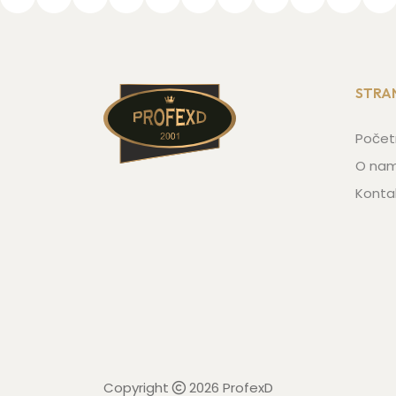
STRA
Počet
O na
Konta
Copyright
2026 ProfexD