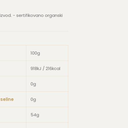
zvod. - sertifikovano organski
100g
918kJ / 216kcal
0g
seline
0g
54g