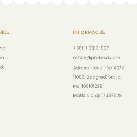
NICE
INFORMACIJE
na
+381 11 3910-907
ma
office@profexd.com
kt
Adresa: Jove Ilića 49/2
11000, Beograd, Srbija
PIB: 100181298
Matični broj: 17337629