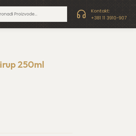
office@profexd.com
Kontakt:
+381 11 3910-907
sirup 250ml