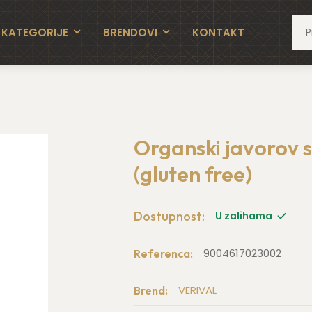
KATEGORIJE
BRENDOVI
KONTAKT
 free)
Organski javorov 
(gluten free)
Dostupnost:
U zalihama
9004617023002
Referenca:
VERIVAL
Brend: